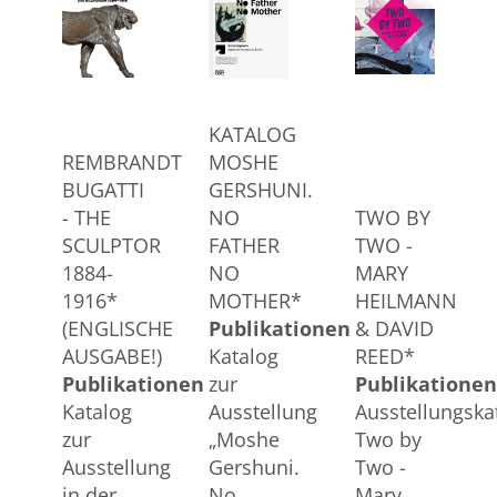
KATALOG
REMBRANDT
MOSHE
BUGATTI
GERSHUNI.
- THE
NO
TWO BY
SCULPTOR
FATHER
TWO -
1884-
NO
MARY
1916*
MOTHER*
HEILMANN
(ENGLISCHE
Publikationen
& DAVID
AUSGABE!)
Katalog
REED*
Publikationen
zur
Publikationen
Katalog
Ausstellung
Ausstellungska
zur
„Moshe
Two by
Ausstellung
Gershuni.
Two -
in der
No
Mary