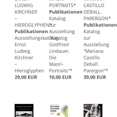
LUDWIG
PORTRAITS*
CASTILLO
KIRCHNER
Publikationen
DEBALL.
–
Katalog
PARERGON*
HIEROGLYPHEN*
zur
Publikationen
Publikationen
Ausstellung
Katalog
Ausstellungskatalog
"Katalog
zur
Ernst
Gottfried
Ausstellung
Ludwig
Lindauer.
"Mariana
Kirchner
Die
Castillo
–
Maori-
Deball.
Hieroglyphen
Portraits"*
Parergon"*
29,00 EUR
10,00 EUR
39,00 EUR