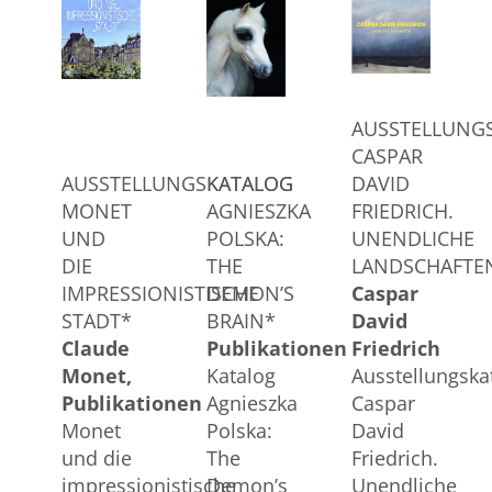
AUSSTELLUNG
CASPAR
AUSSTELLUNGSKATALOG
KATALOG
DAVID
MONET
AGNIESZKA
FRIEDRICH.
UND
POLSKA:
UNENDLICHE
DIE
THE
LANDSCHAFTE
IMPRESSIONISTISCHE
DEMON’S
Caspar
STADT*
BRAIN*
David
Claude
Publikationen
Friedrich
Monet
Katalog
Ausstellungska
Publikationen
Agnieszka
Caspar
Monet
Polska:
David
und die
The
Friedrich.
impressionistische
Demon’s
Unendliche