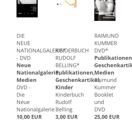
DIE
RAIMUND
NEUE
KUMMER
NATIONALGALERIE*
KINDERBUCH
DVD*
- DVD
RUDOLF
Publikationen
Neue
BELLING*
Geschenkarti
Nationalgalerie
Publikationen
Medien
Medien
Geschenkartikel
Raimund
DVD -
Kinder
Kummer
Die
Kinderbuch
Booklet
Neue
Rudolf
und
Nationalgalerie
Belling
DVD
10,00 EUR
3,00 EUR
25,00 EUR