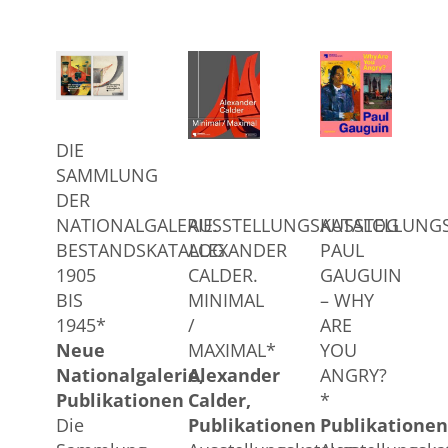
DIE
SAMMLUNG
DER
NATIONALGALERIE.
AUSSTELLUNGSKATALOG
AUSSTELLUNG
BESTANDSKATALOG
ALEXANDER
PAUL
1905
CALDER.
GAUGUIN
BIS
MINIMAL
– WHY
1945*
/
ARE
Neue
MAXIMAL*
YOU
Nationalgalerie
Alexander
ANGRY?
Publikationen
Calder
*
Die
Publikationen
Publikationen