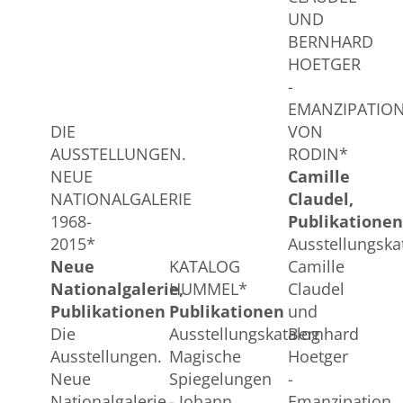
UND
BERNHARD
HOETGER
-
EMANZIPATIO
DIE
VON
AUSSTELLUNGEN.
RODIN*
NEUE
Camille
NATIONALGALERIE
Claudel
1968-
Publikationen
2015*
Ausstellungska
Neue
KATALOG
Camille
Nationalgalerie
HUMMEL*
Claudel
Publikationen
Publikationen
und
Die
Ausstellungskatalog
Bernhard
Ausstellungen.
Magische
Hoetger
Neue
Spiegelungen
-
Nationalgalerie
- Johann
Emanzipation