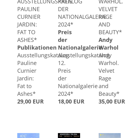
AUSSTELLUNGSKATALOG
PREIS
WARHOL.
PAULINE
DER
VELVET
CURNIER
NATIONALGALERIE
RAGE
JARDIN:
2024*
AND
FAT TO
Preis
BEAUTY*
ASHES*
der
Andy
Publikationen
Nationalgalerie
Warhol
Ausstellungskatalog
Ausstellungskatalog
Andy
Pauline
12.
Warhol.
Curnier
Preis
Velvet
Jardin:
der
Rage
Fat to
Nationalgalerie
and
Ashes*
2024*
Beauty*
29,00 EUR
18,00 EUR
35,00 EUR